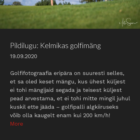
Pildilugu: Kelmikas golfimäng
19.09.2020
Golfifotograafia eripära on suuresti selles,
et sa oled keset mängu, kus ühest küljest
ei tohi mängijaid segada ja teisest küljest
pead arvestama, et ei tohi mitte mingil juhul
kuskil ette jääda – golfipalli algkiiruseks
võib olla kaugelt enam kui 200 km/h!
More